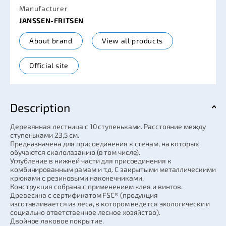
Manufacturer
JANSSEN-FRITSEN
About brand
View all products
Official site
Description
Деревянная лестница с 10 ступеньками. Расстояние между
ступеньками 23,5 см.
Предназначена для присоединения к стенам, на которых
обучаются скалолазанию (в том числе).
Углубление в нижней части для присоединения к
комбинированным рамам и т.д. С закрытыми металлическими
крюками с резиновыми наконечниками.
Конструкция собрана с применением клея и винтов.
Древесина с сертификатом FSC® (продукция
изготавливается из леса, в котором ведется экологически и
социально ответственное лесное хозяйство).
Двойное лаковое покрытие.