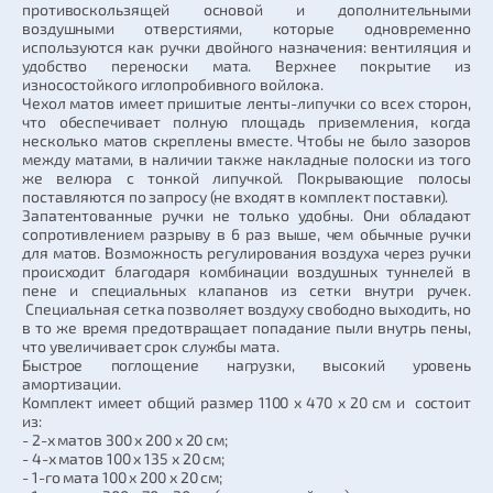
противоскользящей основой и дополнительными
воздушными отверстиями, которые одновременно
используются как ручки двойного назначения: вентиляция и
удобство переноски мата. Верхнее покрытие из
износостойкого иглопробивного войлока.
Чехол матов имеет пришитые ленты-липучки со всех сторон,
что обеспечивает полную площадь приземления, когда
несколько матов скреплены вместе. Чтобы не было зазоров
между матами, в наличии также накладные полоски из того
же велюра с тонкой липучкой. Покрывающие полосы
поставляются по запросу (не входят в комплект поставки).
Запатентованные ручки не только удобны. Они обладают
сопротивлением разрыву в 6 раз выше, чем обычные ручки
для матов. Возможность регулирования воздуха через ручки
происходит благодаря комбинации воздушных туннелей в
пене и специальных клапанов из сетки внутри ручек.
Специальная сетка позволяет воздуху свободно выходить, но
в то же время предотвращает попадание пыли внутрь пены,
что увеличивает срок службы мата.
Быстрое поглощение нагрузки, высокий уровень
амортизации.
Комплект имеет общий размер 1100 x 470 x 20 см и состоит
из:
- 2-х матов 300 x 200 x 20 см;
- 4-х матов 100 x 135 x 20 см;
- 1-го мата 100 х 200 х 20 см;