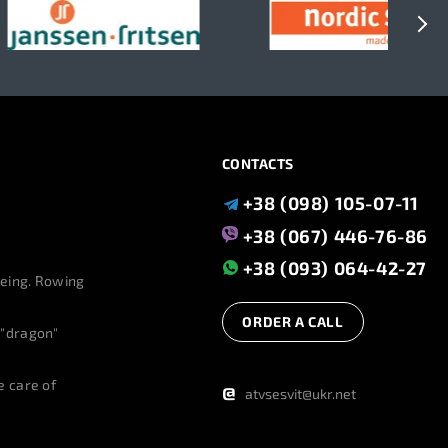
CONTACTS
+38 (098) 105-07-11
+38 (067) 446-76-86
+38 (093) 064-42-27
eing. Rowing
ORDER A CALL
 "dragon"
e care of
@
atvsesvit@ukr.net