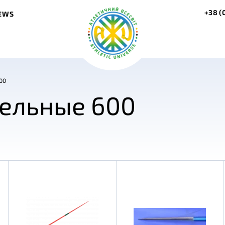
+38 (
EWS
00
ельные 600