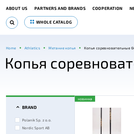
ABOUT US
PARTNERS AND BRANDS
COOPERATION
N
WHOLE CATALOG
Home
Athletics
Метание копья
Копья соревновательные 6
Копья соревноват
новинка
BRAND
Polanik Sp. z o.o.
Nordic Sport AB