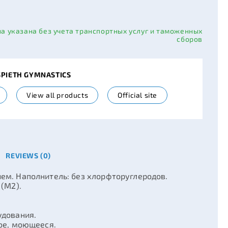
на указана без учета транспортных услуг и таможенных
сборов
SPIETH GYMNASTICS
View all products
Official site
REVIEWS (0)
ем. Наполнитель: без хлорфторуглеродов.
(M2).
удования.
ое, моющееся.