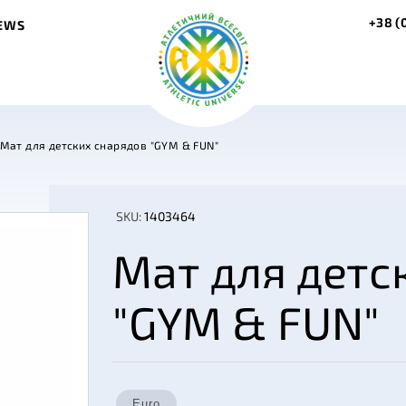
+38 (
EWS
Мат для детских снарядов "GYM & FUN"
SKU:
1403464
Мат для детс
"GYM & FUN"