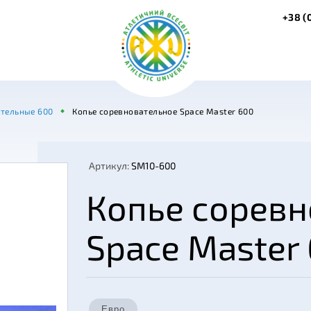
+38 (
ательные 600
Копье соревновательное Space Master 600
Артикул:
SM10-600
Копье сорев
Space Master