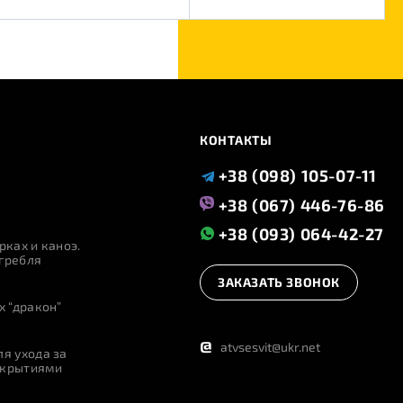
КОНТАКТЫ
+38 (098) 105-07-11
+38 (067) 446-76-86
+38 (093) 064-42-27
рках и каноэ.
гребля
ЗАКАЗАТЬ ЗВОНОК
х “дракон”
@
atvsesvit@ukr.net
я ухода за
окрытиями