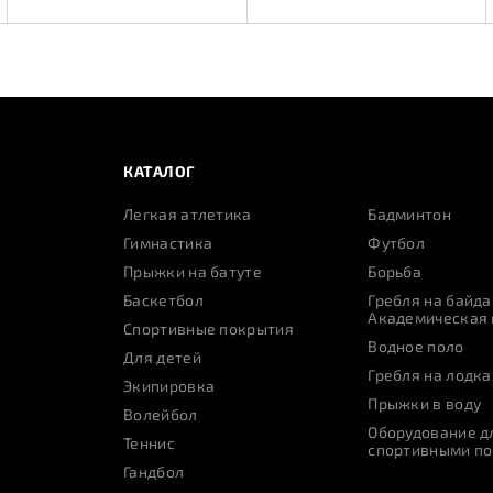
КАТАЛОГ
Легкая атлетика
Бадминтон
Гимнастика
Футбол
Прыжки на батуте
Борьба
Баскетбол
Гребля на байда
Академическая 
Спортивные покрытия
Водное поло
Для детей
Гребля на лодка
Экипировка
Прыжки в воду
Волейбол
Оборудование дл
Теннис
спортивными п
Гандбол