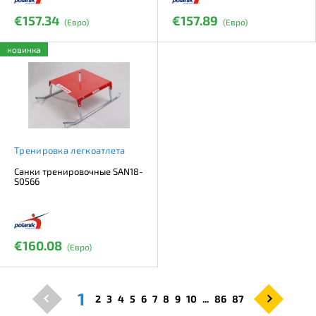
€157.34
€157.89
(Евро)
(Евро)
новинка
Тренировка легкоатлета
Санки тренировочные SAN18-
S0566
€160.08
(Евро)
1
2
3
4
5
6
7
8
9
10
...
86
87