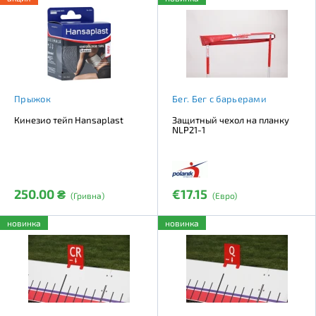
Прыжок
Бег. Бег с барьерами
Кинезио тейп Hansaplast
Защитный чехол на планку
NLP21-1
250.00 ₴
€17.15
(Гривна)
(Евро)
новинка
новинка