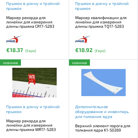
Прыжок в длину и тройной
Прыжок в длину и тройной
прыжок
прыжок
Маркер рекорда для
Маркер квалификации для
линейки для измерения
линейки для измерения
длины прыжка CR17-S283
длины прыжка TQ17-S283
€18.37
€18.92
(Евро)
(Евро)
новинка
новинка
Прыжок в длину и тройной
Дополнительное
прыжок
оборудование и инвентарь
для толкания ядра
Маркер рекорда для
линейки для измерения
Верхний элемент порога для
длины прыжка WR17-S283
толкания ядра K1-S0269