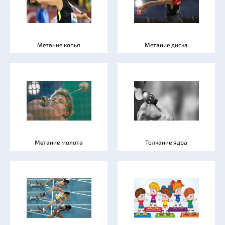
Метание копья
Метание диска
Метание молота
Толкание ядра