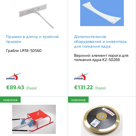
Прыжок в длину и тройной
Дополнительное
прыжок
оборудование и инвентарь
для толкания ядра
Грабли LR18-S0560
Верхний элемент порога для
толкания ядра K2-S0269
€89.43
€131.22
(Евро)
(Евро)
новинка
новинка