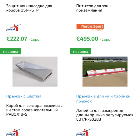
Защитная накладка для
Пит-стоп для зоны
короба OS14-STP
приземления
€222.07
€495.00
(Евро)
(Евро)
новинка
новинка
Прыжок с шестом
Прыжок в длину и тройной
прыжок
Короб для сектора прыжков с
шестом соревновательный
Линейка для измерения
PVBOX18-S
длины прыжка регулируемая
LU17R-S0283