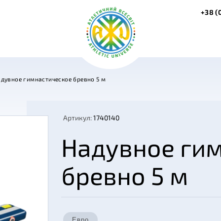
+38 (
дувное гимнастическое бревно 5 м
Артикул:
1740140
Надувное ги
бревно 5 м