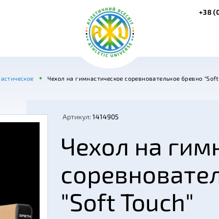
+38 (
астическое
Чехол на гимнастическое соревновательное бревно "Soft
Артикул:
1414905
Чехол на гим
соревновате
"Soft Touch"