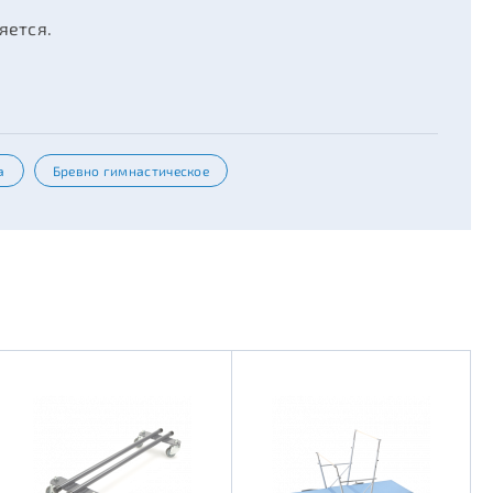
яется.
а
Бревно гимнастическое