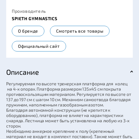
Производитель
SPIETH GYMNASTICS
О бренде
Смотреть все товары
Официальный сайт
Описание
Регулируемая по высоте тренерская платформа для колец
на 4-х опорах. Платформа размером 135x45 см покрыта
противоскользящим материалом. Регулируется по высоте от
137 до 197 см с шагом 10 см. Механизм самоотвода благодаря
пружинам, наполненным газообразным азотом.
Благодаря автономной конструкции (не крепится к
оборудованию), платформа не влияет на характеристики
снаряда. Лестница может быть установлена на любую из 3-х
сторон.
Необходимо анкерное крепление к полу (крепежный
материал не входит в комплект поставки). Также может быть