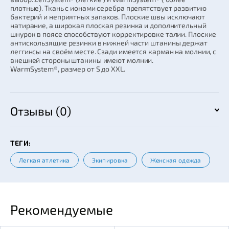
плотные). Ткань с ионами серебра препятствует развитию
бактерий и неприятных запахов. Плоские швы исключают
натирание, а широкая плоская резинка и дополнительный
шнурок в поясе способствуют корректировке талии. Плоские
антискользящие резинки в нижней части штанины держат
леггинсы на своём месте. Сзади имеется карман на молнии, с
внешней стороны штанины имеют молнии.
WarmSystem®, размер от S до XXL.
Отзывы (0)
ТЕГИ:
Легкая атлетика
Экипировка
Женская одежда
Рекомендуемые