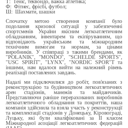
Т: Теніс, теквондо, важка атлетика;
Ф: Фітнес, фрісбі, футбол;
Ш: Шахмати, шашки
Спочатку метою створення компанії було
подолання кризової ситуації у забезпеченні
спортсменів України якісним легкоатлетичним
обладнанням, інвентарем та екіпіруванням, що
відповідають українським та міжнародним
технічним вимогам та нормам, за цінами
виробників. У співпраці з такими брендами, як
"POLANIK", "MONDO", "SCHELDE SPORTS",
"USC SPIRIT", "LYNX", "NORDIC SPOR"T та
іншими, нам вдалося вийти на належний рівень
реалізації поставлених завдань.
Надалі ми підключилися до робіт, пов'язаних з
реконструкцією та будівництвом легкоатлетичних
арен стадіонів, манежів та майданчиків.
Представляючи раніше перерахованих виробників
легкоатлетичного обладнання та покриттів, наша
компанія здійснила та взяла участь у реконструкції
та комплектації стадіонів у Донецьку, Кіровограді,
Луцьку, які були кваліфіковані за ІІ класом
Міжнародної асоціації легкоатлетичних федерацій