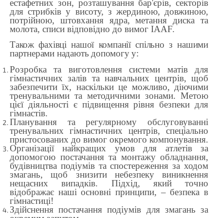
естафетних зон, розташування бар'єрів, секторів
для стрибків у висоту, з жердиною, довжиною,
потрійною, штовхання ядра, метання диска та
молота, списи відповідно до вимог IAAF.
Також фахівці нашої компанії спільно з нашими
партнерами надають допомогу у:
Розробка та виготовлення системи матів для
гімнастичних залів та навчальних центрів, щоб
забезпечити їх, наскільки це можливо, діючими
тренувальними та методичними зонами. Метою
цієї діяльності є підвищення рівня безпеки для
гімнастів.
Планування та регулярному обслуговуванні
тренувальних гімнастичних центрів, спеціально
пристосованих до вимог окремого компонування.
Організації найкращих умов для атлетів за
допомогою постачання та монтажу обладнання,
будівництва подіумів та спостереження за ходом
змагань, щоб знизити небезпеку виникнення
нещасних випадків. Підхід, який точно
відображає наші основні принципи, – безпека в
гімнастиці!
Здійснення постачання подіумів для змагань за