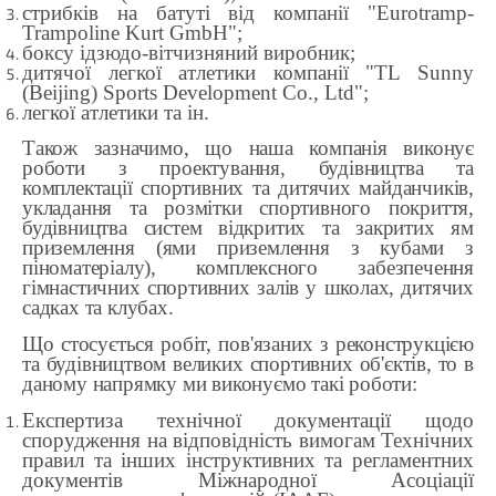
стрибків на батуті від компанії "Eurotramp-
Trampoline Kurt GmbH";
боксу ідзюдо-вітчизняний виробник;
дитячої легкої атлетики компанії "TL Sunny
(Beijing) Sports Development Co., Ltd";
легкої атлетики та ін.
Також зазначимо, що наша компанія виконує
роботи з проектування, будівництва та
комплектації спортивних та дитячих майданчиків,
укладання та розмітки спортивного покриття,
будівництва систем відкритих та закритих ям
приземлення (ями приземлення з кубами з
піноматеріалу), комплексного забезпечення
гімнастичних спортивних залів у школах, дитячих
садках та клубах.
Що стосується робіт, пов'язаних з реконструкцією
та будівництвом великих спортивних об'єктів, то в
даному напрямку ми виконуємо такі роботи:
Експертиза технічної документації щодо
спорудження на відповідність вимогам Технічних
правил та інших інструктивних та регламентних
документів Міжнародної Асоціації