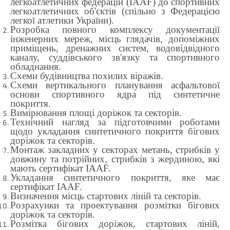
легкоатлетичних федерацій (IAAF) до спортивних
легкоатлетичних об'єктів (спільно з Федерацією
легкої атлетики України).
Розробка повного комплексу документації
інженерних мереж, місць глядачів, допоміжних
приміщень, дренажних систем, водовідвідного
каналу, суддівського зв'язку та спортивного
обладнання.
Схеми будівництва похилих віражів.
Схеми вертикального планування асфальтової
основи спортивного ядра під синтетичне
покриття.
Вимірювання площі доріжок та секторів.
Технічний нагляд за підготовчими роботами
щодо укладання синтетичного покриття бігових
доріжок та секторів.
Монтаж закладних у секторах метань, стрибків у
довжину та потрійних, стрибків з жердиною, які
мають сертифікат IAAF.
Укладання синтетичного покриття, яке має
сертифікат IAAF.
Визначення місць стартових ліній та секторів.
Розрахунки та проектування розмітки бігових
доріжок та секторів.
Розмітка бігових доріжок, стартових ліній,