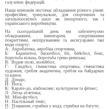
галузевих федерацій.
Наша компанія постачає обладнання різного рівня:
професійне, тренувальне, для спортивних та
загальноосвітніх шкіл як імпортного, так і
українського виробництва.
На сьогоднішній день ми забезпечуємо
обладнанням, інвентарем, спортивними
покриттями, екіпіруванням та аксесуарами такі
види спорту:
А: Акробатика, аеробіка спортивна;
Б: Бадмінтон, баскетбол, біг, бейсбол, бокс,
боротьба вільна, боротьба греко-римська;
В: Водне поло, волейбол;
Г: Гандбол, гімнастика спортивна, гімнастика
художня, гребля академічна, гребля на байдарках
та каное;
Д: Дзюдо;
Й: Йога;
К: Карате-до, кікбоксинг, культуризм та фітнес;
Л: Легка атлетика;
М: Міні-футбол;
Н: Настільный теніс;
П: Плавання, стрибки у воду, стрибки на батуте;