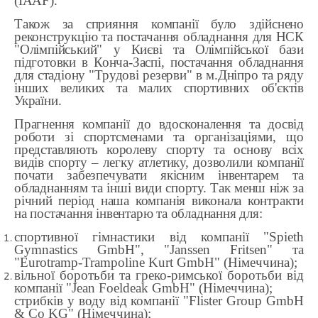
(IAAF).
Також за сприяння компанії було здійснено
реконструкцію та постачання обладнання для НСК
"Олімпійський" у Києві та Олімпійської бази
підготовки в Конча-Заспі, постачання обладнання
для стадіону "Трудові резерви" в м.Дніпро та ряду
інших великих та малих спортивних об'єктів
України.
Прагнення компанії до вдосконалення та досвід
роботи зі спортсменами та організаціями, що
представляють королеву спорту та основу всіх
видів спорту – легку атлетику, дозволили компанії
почати забезпечувати якісним інвентарем та
обладнанням та інші види спорту. Так менш ніж за
річний період наша компанія виконала контракти
на постачання інвентарю та обладнання для:
спортивної гімнастики від компанії "Spieth
Gymnastics GmbH", "Janssen Fritsen" та
"Eurotramp-Trampoline Kurt GmbH" (Німеччина);
вільної боротьби та греко-римської боротьби від
компанії "Jean Foeldeak GmbH" (Німеччина);
стрибків у воду від компанії "Flister Group GmbH
& Co KG" (Німеччина);