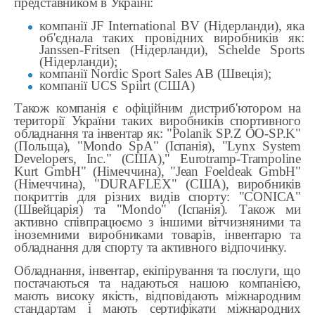
представником в Україні:
компанії JF International BV (Нідерланди), яка
об'єднала таких провідних виробників як:
Janssen-Fritsen (Нідерланди), Schelde Sports
(Нідерланди);
компанії Nordic Sport Sales AB (Швеція);
компанії UCS Spiirt (США)
Також компанія є офіційним дистриб'ютором на
території України таких виробників спортивного
обладнання та інвентар як: "Polanik SP.Z OO-SP.K"
(Польща), "Mondo SpA" (Іспанія), "Lynx System
Developers, Inc." (США)," Eurotramp-Trampoline
Kurt GmbH" (Німеччина), "Jean Foeldeak GmbH"
(Німеччина), "DURAFLEX" (США), виробників
покриттів для різних видів спорту: "CONICA"
(Швейцарія) та "Mondo" (Іспанія). Також ми
активно співпрацюємо з іншими вітчизняними та
іноземними виробниками товарів, інвентарю та
обладнання для спорту та активного відпочинку.
Обладнання, інвентар, екіпірування та послуги, що
постачаються та надаються нашою компанією,
мають високу якість, відповідають міжнародним
стандартам і мають сертифікати міжнародних