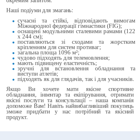
окремим запитом.
Наші подіуми для змагань:
сучасні та стійкі, відповідають вимогам
Міжнародної федерації гімнастики (FIG);
оснащені модульними сталевими рамами (122
х 244 см);
поставляються зі сходами та жорстким
кріпленням для систем противаг;
загальна площа 1096 м²;
чудово підходять для телемовлення;
мають підвищену еластичність;
зручні для встановлення обладнання та
виступи атлетів;
підходять як для глядачів, так і для учасників.
Якщо Ви хочете мати якісне спортивне
обладнання, інвентар та екіпірування, отримати
якісні послуги та консультації – наша компанія
допоможе Вам! Навіть найвибагливіший покупець
зможе придбати у нас потрібний та якісний
продукт.