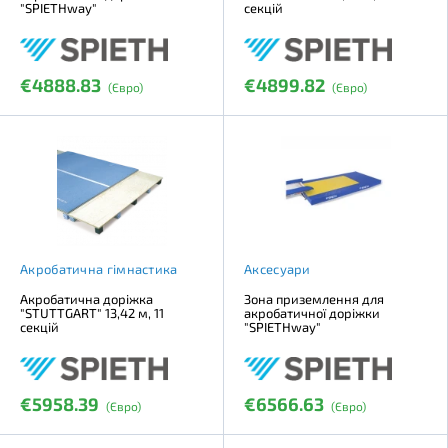
"SPIETHway"
секцій
€4888.83
€4899.82
(Євро)
(Євро)
Акробатична гімнастика
Аксесуари
Акробатична доріжка
Зона приземлення для
"STUTTGART" 13,42 м, 11
акробатичної доріжки
секцій
"SPIETHway"
€5958.39
€6566.63
(Євро)
(Євро)