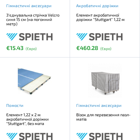
Гімнастичні аксесуари
Акробатичні доріжки
З'єднувальна стрічка Velcro
Елемент акробатичної
синя 15 см (на погонний
доріжки "Stuttgart" 1,22 м
метр)
€15.43
€460.28
(Євро)
(Євро)
Помости
Гімнастичні аксесуари
Елемент 1,22 х 2 м
Візок для перевезення пазл-
акробатичної доріжки
матів
"Stuttgart", без мата