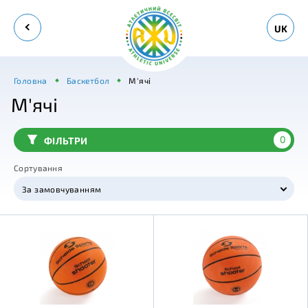
UK
Головна
Баскетбол
М'ячі
М'ячі
0
ФІЛЬТРИ
Сортування
За замовчуванням