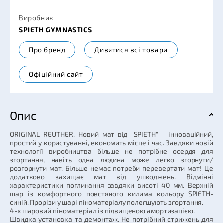
Виробник
SPIETH GYMNASTICS
Про бренд
Дивитися всі товари
Офіційний сайт
Опис
ORIGINAL REUTHER. Новий мат від "SPIETH" - інноваційний,
простий у користуванні, економить місце і час. Завдяки новій
технології виробництва більше не потрібне осердя для
згортання, навіть одна людина може легко згорнути/
розгорнути мат. Більше немає потреби перевертати мат! Це
додатково захищає мат від ушкоджень. Відмінні
характеристики поглинання завдяки висоті 40 мм. Верхній
шар із комфортного повстяного килима кольору SPIETH-
синій. Прорізи у шарі піноматеріалу полегшують згортання.
4-х шаровий піноматеріал із підвищеною амортизацією.
Швидка установка та демонтаж. Не потрібний стрижень для