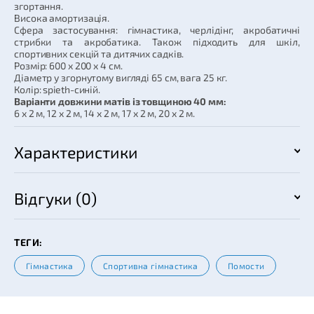
згортання.
Висока амортизація.
Сфера застосування: гімнастика, черлідінг, акробатичні
стрибки та акробатика. Також підходить для шкіл,
спортивних секцій та дитячих садків.
Розмір: 600 х 200 х 4 см.
Діаметр у згорнутому вигляді 65 см, вага 25 кг.
Колір: spieth-синій.
Варіанти довжини матів із товщиною 40 мм:
6 х 2 м, 12 х 2 м, 14 х 2 м, 17 х 2 м, 20 х 2 м.
Характеристики
Відгуки (0)
ТЕГИ:
Гімнастика
Спортивна гімнастика
Помости