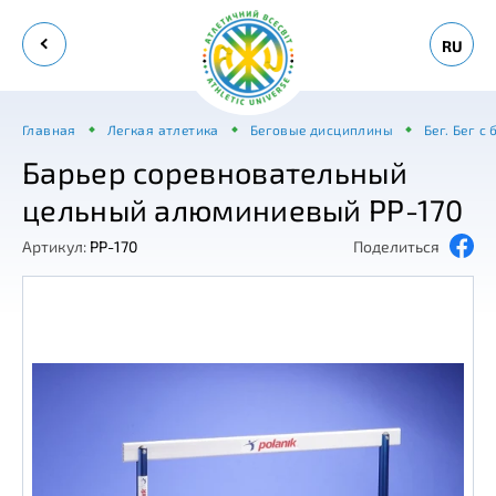
RU
Главная
Легкая атлетика
Беговые дисциплины
Бег. Бег с
Барьер соревновательный
цельный алюминиевый PP-170
Артикул:
PP-170
Поделиться