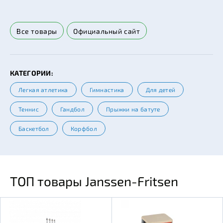
Все товары
Официальный сайт
КАТЕГОРИИ:
Легкая атлетика
Гимнастика
Для детей
Теннис
Гандбол
Прыжки на батуте
Баскетбол
Корфбол
ТОП товары Janssen-Fritsen