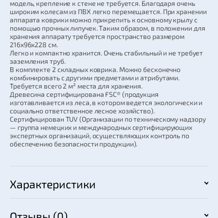
модель, крепление к стене не требуется. Благодаря очень
широким колесам из ПВХ легко перемещается. При хранении
аппарата коврики можно прикрепить к основному крылу с
помощью прочных липучек. Таким образом, в положении для
хранения аппарату требуется пространство размером
216x96x228 см.
Легко и компактно хранится. Очень стабильный и не требует
заземления труб.
В комплекте 2 складных коврика. Можно бесконечно
комбинировать с другими предметами и атрибутами.
Требуется всего 2 м² места для хранения.
Древесина сертифицирована FSC® (продукция
изготавливается из леса, в котором ведется экологически и
социально ответственное лесное хозяйство).
Сертифицирован TUV (Организации по техническому надзору
— группа немецких и международных сертифицирующих
экспертных организаций, осуществляющих контроль по
обеспечению безопасности продукции).
Характеристики
Отзывы (0)