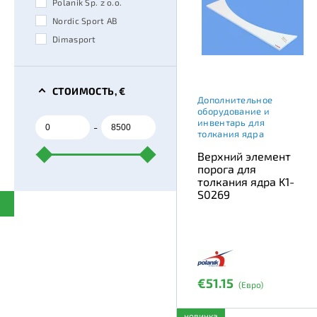
Polanik Sp. z o.o.
Nordic Sport AB
Dimasport
СТОИМОСТЬ, €
Дополнительное
оборудование и
инвентарь для
-
толкания ядра
Верхний элемент
порога для
толкания ядра K1-
S0269
€51.15
(Евро)
новинка