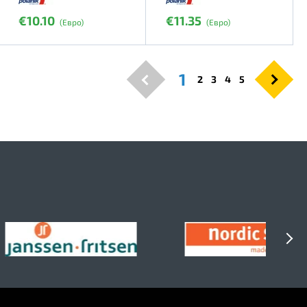
€10.10
€11.35
(Евро)
(Евро)
1
2
3
4
5