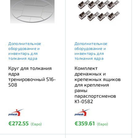
Дополнительное
Дополнительное
оборудование и
оборудование и
инвентарь для
инвентарь для
толкания ядра
толкания ядра
Круг для толкания
Комплект
ядра
дренажных и
тренировочный S16-
крепежных ящиков
508
для крепления
рамы
параспортсменов
K1-0582
€272.55
€359.61
(Евро)
(Евро)