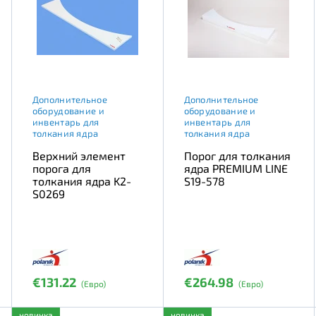
Дополнительное
Дополнительное
оборудование и
оборудование и
инвентарь для
инвентарь для
толкания ядра
толкания ядра
Верхний элемент
Порог для толкания
порога для
ядра PREMIUM LINE
толкания ядра K2-
S19-578
S0269
€131.22
€264.98
(Евро)
(Евро)
новинка
новинка