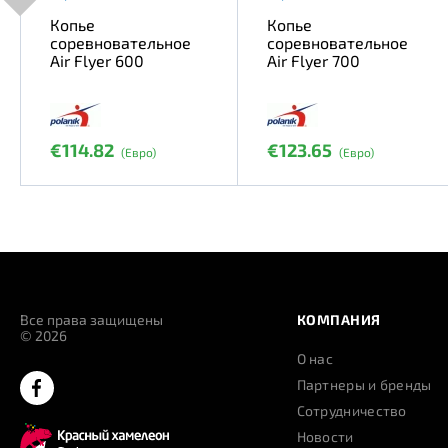
Копье
Копье
соревновательное
соревновательное
Air Flyer 600
Air Flyer 700
€114.82
€123.65
(Евро)
(Евро)
Все права защищены
КОМПАНИЯ
© 2026
О нас
Партнеры и бренды
Сотрудничество
Новости