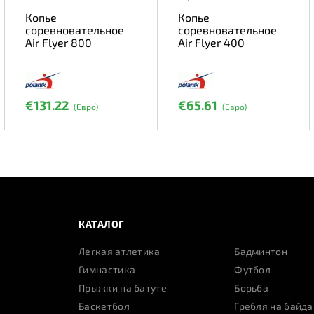
Копье
Копье
соревновательное
соревновательное
Air Flyer 800
Air Flyer 400
€131.22
€65.61
(Евро)
(Евро)
КАТАЛОГ
Легкая атлетика
Бадминтон
Гимнастика
Футбол
Прыжки на батуте
Борьба
Баскетбол
Гребля на байда