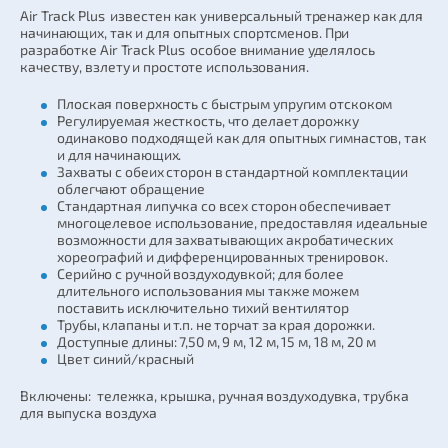
Air Track Plus известен как универсальный тренажер как для
начинающих, так и для опытных спортсменов. При
разработке Air Track Plus особое внимание уделялось
качеству, взлету и простоте использования.
Плоская поверхность с быстрым упругим отскоком
Регулируемая жесткость, что делает дорожку
одинаково подходящей как для опытных гимнастов, так
и для начинающих.
Захваты с обеих сторон в стандартной комплектации
облегчают обращение
Стандартная липучка со всех сторон обеспечивает
многоцелевое использование, предоставляя идеальные
возможности для захватывающих акробатических
хореографий и дифференцированных тренировок.
Серийно с ручной воздуходувкой; для более
длительного использования мы также можем
поставить исключительно тихий вентилятор
Трубы, клапаны и т.п. не торчат за края дорожки.
Доступные длины: 7,50 м, 9 м, 12 м, 15 м, 18 м, 20 м
Цвет синий/красный
Включены: тележка, крышка, ручная воздуходувка, трубка
для выпуска воздуха