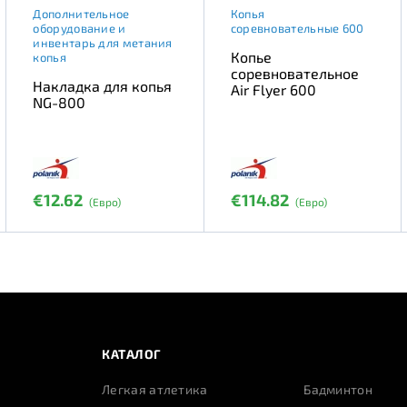
Дополнительное
Копья
оборудование и
соревновательные 600
инвентарь для метания
Копье
копья
соревновательное
Накладка для копья
Air Flyer 600
NG-800
€12.62
€114.82
(Евро)
(Евро)
КАТАЛОГ
Легкая атлетика
Бадминтон