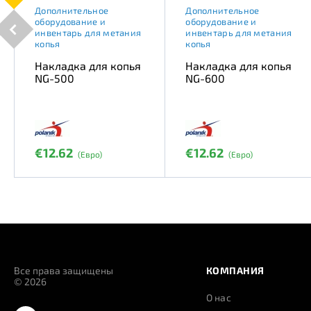
Дополнительное
Дополнительное
оборудование и
оборудование и
инвентарь для метания
инвентарь для метания
копья
копья
Накладка для копья
Накладка для копья
NG-500
NG-600
€12.62
€12.62
(Евро)
(Евро)
Все права защищены
КОМПАНИЯ
© 2026
О нас