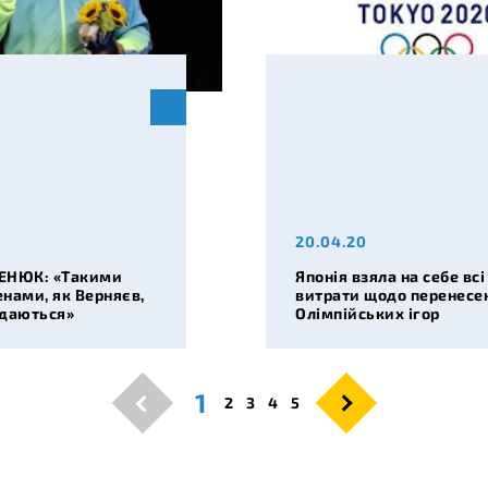
20.04.20
ЕНЮК: «Такими
Японія взяла на себе всі
нами, як Верняєв,
витрати щодо перенесе
идаються»
Олімпійських ігор
1
2
3
4
5