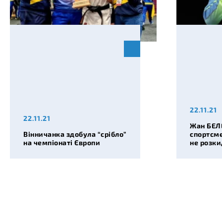
22.11.21
22.11.21
Жан БЕЛ
Вінничанка здобула “срібло”
спортсме
на чемпіонаті Європи
не розк