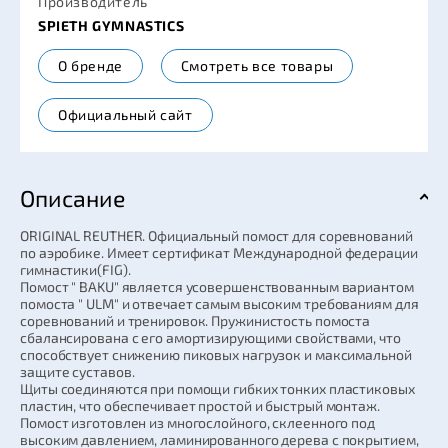
Производитель
SPIETH GYMNASTICS
О бренде
Смотреть все товары
Официальный сайт
Описание
ORIGINAL REUTHER. Официальный помост для соревнований
по аэробике. Имеет сертификат Международной федерации
гимнастики(FIG).
Помост " BAKU" является усовершенствованным вариантом
помоста " ULM" и отвечает самым высоким требованиям для
соревнований и тренировок. Пружинистость помоста
сбалансирована с его амортизирующими свойствами, что
способствует снижению пиковых нагрузок и максимальной
защите суставов.
Щиты соединяются при помощи гибких тонких пластиковых
пластин, что обеспечивает простой и быстрый монтаж.
Помост изготовлен из многослойного, склеенного под
высоким давлением, ламинированного дерева с покрытием,