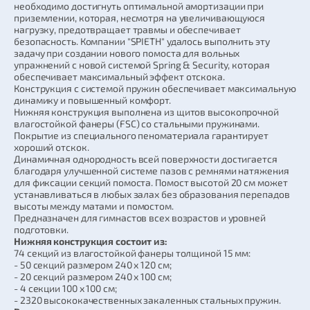
необходимо достигнуть оптимальной амортизации при
приземлении, которая, несмотря на увеличивающуюся
нагрузку, предотвращает травмы и обеспечивает
безопасность. Компании "SPIETH" удалось выполнить эту
задачу при создании нового помоста для вольных
упражнений с новой системой Spring & Security, которая
обеспечивает максимальный эффект отскока.
Конструкция с системой пружин обеспечивает максимальную
динамику и повышенный комфорт.
Нижняя конструкция выполнена из щитов высокопрочной
влагостойкой фанеры (FSC) со стальными пружинами.
Покрытие из специального пеноматериала гарантирует
хороший отскок.
Динамичная однородность всей поверхности достигается
благодаря улучшенной системе пазов с ремнями натяжения
для фиксации секций помоста. Помост высотой 20 см может
устанавливаться в любых залах без образования перепадов
высоты между матами и помостом.
Предназначен для гимнастов всех возрастов и уровней
подготовки.
Нижняя конструкция состоит из:
74 секций из влагостойкой фанеры толщиной 15 мм:
- 50 секций размером 240 х 120 см;
- 20 секций размером 240 х 100 см;
- 4 секции 100 х 100 см;
- 2320 высококачественных закаленных стальных пружин.