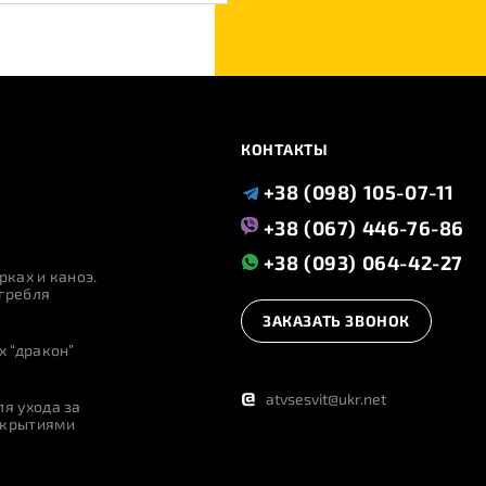
КОНТАКТЫ
+38 (098) 105-07-11
+38 (067) 446-76-86
+38 (093) 064-42-27
рках и каноэ.
гребля
ЗАКАЗАТЬ ЗВОНОК
х “дракон”
@
atvsesvit@ukr.net
я ухода за
окрытиями