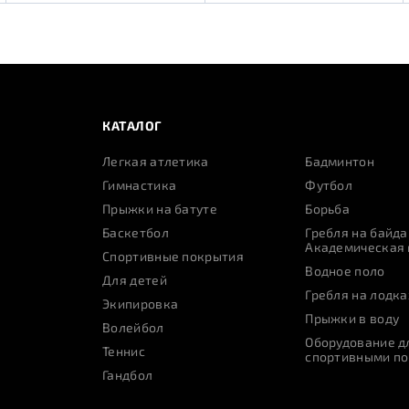
КАТАЛОГ
Легкая атлетика
Бадминтон
Гимнастика
Футбол
Прыжки на батуте
Борьба
Баскетбол
Гребля на байда
Академическая 
Спортивные покрытия
Водное поло
Для детей
Гребля на лодка
Экипировка
Прыжки в воду
Волейбол
Оборудование дл
Теннис
спортивными п
Гандбол