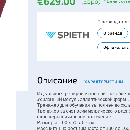
€629.00
(Евро)
* Цена указ
Производител
О бренде
Официальны
Описание
ХАРАКТЕРИСТИКИ
Идеальное тренировочное приспособлен
Усиленный модуль эллиптической формы,
Тренажер для обучения выполнению саль
Тренажер за счет асимметрического расп
свое первоначальное положение.
Размеры: 100 x 70 x 87 см.
Рассчитан на рост гимнаста от 130 до 160