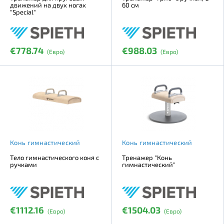
движений на двух ногах
60 см
"Special"
€778.74
€988.03
(Евро)
(Евро)
Конь гимнастический
Конь гимнастический
Тело гимнастического коня с
Тренажер "Конь
ручками
гимнастический"
€1112.16
€1504.03
(Евро)
(Евро)