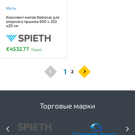
Маты
Комплект матов National для
опорного прыжка 600 х 250
х20 см
€4532.77
(Евро)
1
2
Торговые марки