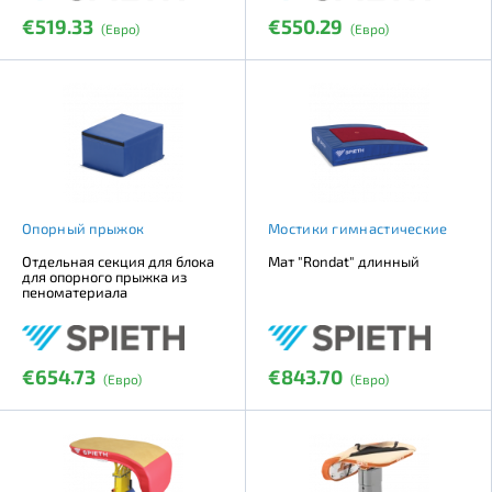
€519.33
€550.29
(Евро)
(Евро)
Опорный прыжок
Мостики гимнастические
Отдельная секция для блока
Мат "Rondat" длинный
для опорного прыжка из
пеноматериала
€654.73
€843.70
(Евро)
(Евро)