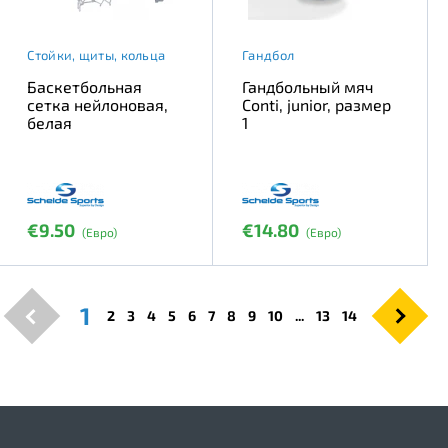
Стойки, щиты, кольца
Гандбол
Баскетбольная
Гандбольный мяч
сетка нейлоновая,
Conti, junior, размер
белая
1
€9.50
€14.80
(Евро)
(Евро)
1
2
3
4
5
6
7
8
9
10
...
13
14