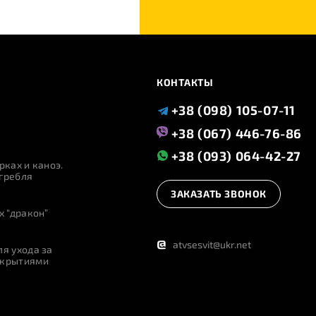
КОНТАКТЫ
+38 (098) 105-07-11
+38 (067) 446-76-86
+38 (093) 064-42-27
рках и каноэ.
гребля
ЗАКАЗАТЬ ЗВОНОК
х “дракон”
@
atvsesvit@ukr.net
я ухода за
окрытиями