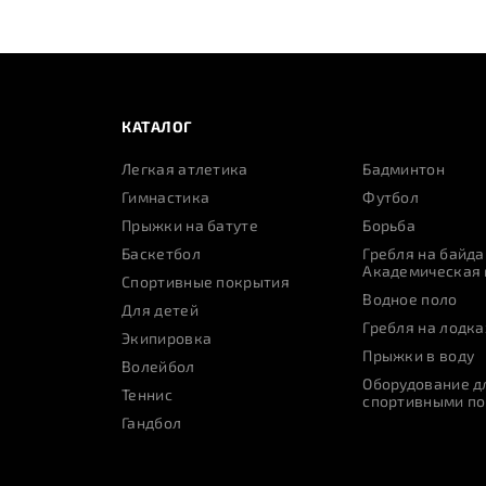
КАТАЛОГ
Легкая атлетика
Бадминтон
Гимнастика
Футбол
Прыжки на батуте
Борьба
Баскетбол
Гребля на байда
Академическая 
Спортивные покрытия
Водное поло
Для детей
Гребля на лодка
Экипировка
Прыжки в воду
Волейбол
Оборудование дл
Теннис
спортивными п
Гандбол