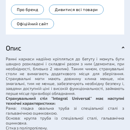
Про бренд
Дивитися всі товари
Офіційний сайт
Опис
Рамні каркаси надійно кріпляться до батуту і можуть бути
швидко розкладені і складені разом з ним (демонтаж, при
необхідності, близько 2 хвилин). Таким чином, страхувальні
столи не вимагають додаткового місця для зберігання.
Страхувальні мати мають довжину клина менше, ніж
змагальні, тим не менше, забезпечують необхідну безпеку і,
завдяки доступній ціні і високій функціональності, займають
перше місце при виборі обладнання.
Страхувальний стіл "Integral Universal" має наступні
технічні характеристики:
Рама: гладка овальна труба зі спеціальної сталі з
гальванічною оцинковкою.
Основа: кругла труба із спеціальної сталі, гальванічна
оцинковка.
Сітка з поліпропілену.